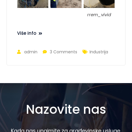
rrem_vivid
Više info
admin
3 Comments
Industrija
Nazovite nas
Kada nas unajmite za građevinske usluge,