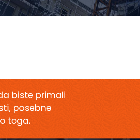
da biste primali
esti, posebne
o toga.