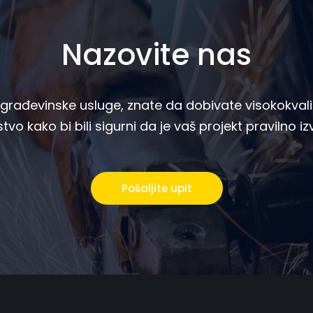
Nazovite nas
rađevinske usluge, znate da dobivate visokokvalif
tvo kako bi bili sigurni da je vaš projekt pravilno i
Pošaljite upit