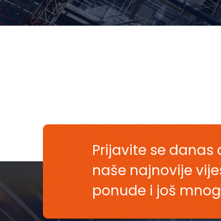
Prijavite se danas 
naše najnovije vij
ponude i još mnog