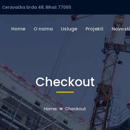
Ceravačka brda 48, Bihać 77000
Home
O nama
Usluge
Projekti
Novost
Checkout
Home
Checkout