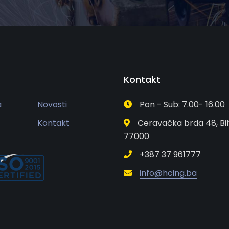
Kontakt
a
Novosti
Pon - Sub: 7.00- 16.00
Kontakt
Ceravačka brda 48, Bi
77000
+387 37 961777
info@hcing.ba