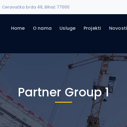
Ceravačka brda 48, Bihać 77000
Home
O nama
Usluge
Projekti
Novost
Partner Group 1