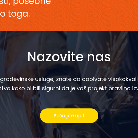
esti, posebne
o toga.
Nazovite nas
rađevinske usluge, znate da dobivate visokokvalif
tvo kako bi bili sigurni da je vaš projekt pravilno i
Pošaljite upit