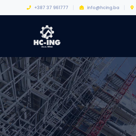
+387 37 961777
info@hcing.ba