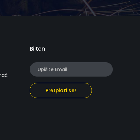
Bilten
hać
Pretplati se!