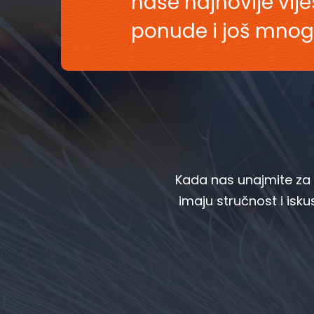
naše najnovije vij
ponude i još mnog
Kada nas unajmite za g
imaju stručnost i iskus