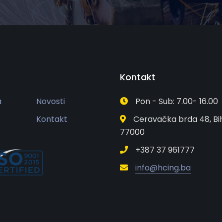
Kontakt
a
Novosti
Pon - Sub: 7.00- 16.00
Kontakt
Ceravačka brda 48, Bi
77000
+387 37 961777
info@hcing.ba