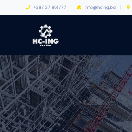
+387 37 961777
info@hcing.ba