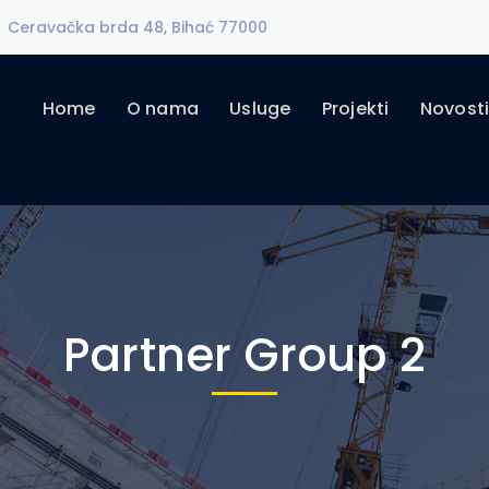
Ceravačka brda 48, Bihać 77000
Home
O nama
Usluge
Projekti
Novost
Partner Group 2