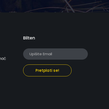
Bilten
hać
Pretplati se!