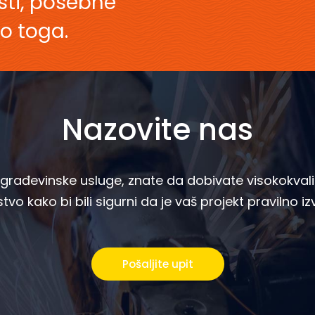
esti, posebne
o toga.
Nazovite nas
rađevinske usluge, znate da dobivate visokokvalif
tvo kako bi bili sigurni da je vaš projekt pravilno i
Pošaljite upit