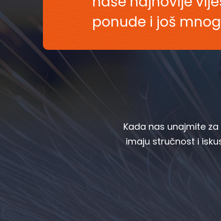
naše najnovije vij
ponude i još mnog
Kada nas unajmite za g
imaju stručnost i iskus