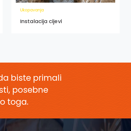
Ukopavanja
Instalacija cijevi
da biste primali
esti, posebne
o toga.