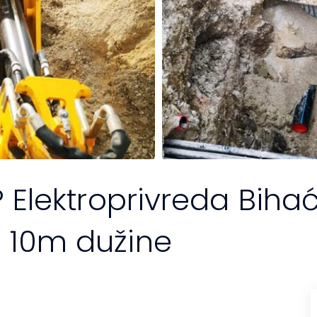
P Elektroprivreda Biha
 10m dužine