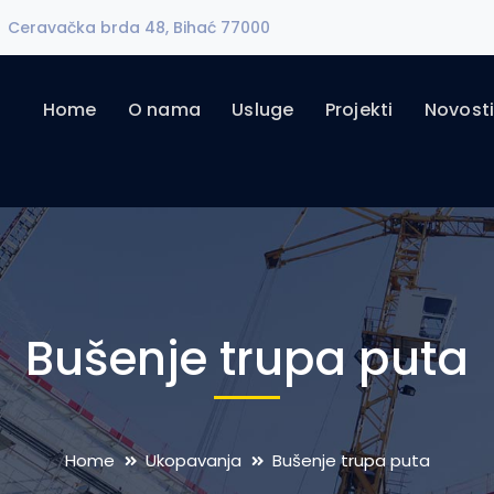
Ceravačka brda 48, Bihać 77000
Home
O nama
Usluge
Projekti
Novost
Bušenje trupa puta
Home
Ukopavanja
Bušenje trupa puta