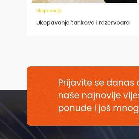
Ukopavanja
Ukopavanje tankova i rezervoara
Prijavite se danas 
naše najnovije vij
ponude i još mnog