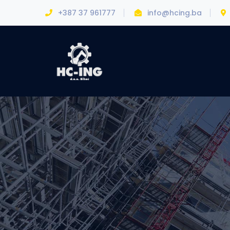
+387 37 961777
info@hcing.ba