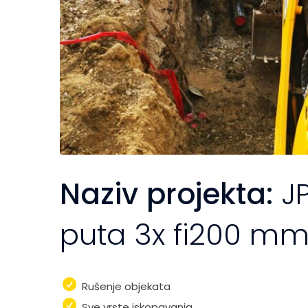
Naziv projekta:
J
puta 3x fi200 mm
Rušenje objekata
Sve vrste iskopavanja